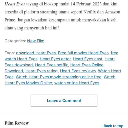
Heart Eyes
tayang di bioskop mulai 14 Februari 2023 dan kini
tersedia di platform streaming utama seperti Netflix dan Amazon
Prime. Jangan lewatkan kesempatan untuk menyaksikan kisah
cinta yang menyentuh hati ini!
Categories:
New Film
Tags:
download Heart Eyes
,
Free full movies Heart Eyes
,
free
watch Heart Eyes
,
Heart Eyes actor
,
Heart Eyes cast
,
Heart
Eyes download
,
Heart Eyes netflix
,
Heart Eyes Online
Download
,
Heart Eyes rating
,
Heart Eyes reviews
,
Watch Heart
Eyes
,
Watch Heart Eyes movie streaming online free
,
Watch
Heart Eyes Movies Online
,
watch online Heart Eyes
Leave a Comment
Film Review
Back to top